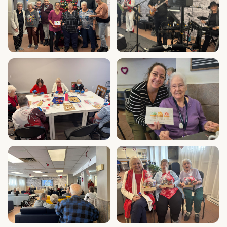
Fête de Noël avec résidents et
Spectacle de musique live au
personnel
Manoir
Atelier de décoration de
Célébration d'anniversaire avec
biscuits
le personnel