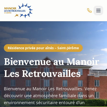
Résidence pour personnes autonomes et semi-autonome
Un milieu de vie dynamique avec repas sur place et activ
Résidence privée pour aînés – Saint-Jérôme
Bienvenue au Manoir
Les Retrouvailles
Bienvenue au Manoir Les Retrouvailles. Venez
découvrir une atmosphère familiale dans un
environnement sécuritaire entouré d'un