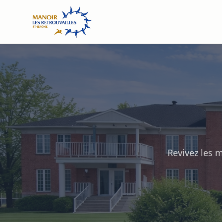
Revivez les 